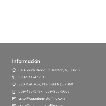
Información
848 South Broad St. Trenton, NJ 08611
908-941-47-13
320 Park Ave, Plainfield NJ, 07060
609-480-1737
| 609-256-1663
csr.pl@quantum-staffing.com
csr.tr@quantum-staffing.com