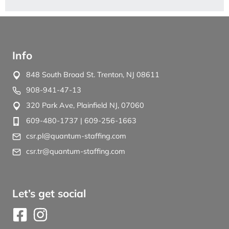
Info
848 South Broad St. Trenton, NJ 08611
908-941-47-13
320 Park Ave, Plainfield NJ, 07060
609-480-1737
| 609-256-1663
csr.pl@quantum-staffing.com
csr.tr@quantum-staffing.com
Let’s get social